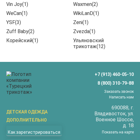
Vin Joy(1)
Waxmen(2)
WeCan(1)
WikiLanD(1)
YSF(3)
Zeni(1)
Zuff Baby(2)
Zvezda(1)
Корейский(1)
Ульяновский
трикотаж(12)
+7 (913) 460-05-10
8 (800) 310-79-88
Заказать звонок
Написать нам
690088
, г.
ДЕТСКАЯ ОДЕЖДА
Владивосток
, ул.
Военное Шоссе,
ДОПОЛНИТЕЛЬНО
Бриджи
д. 18
О компании
Верхняя одежда
Как зарегистрироваться
Показать на карте
Доставка
Водолазки