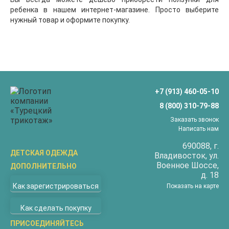
ребенка в нашем интернет-магазине. Просто выберите
нужный товар и оформите покупку.
+7 (913) 460-05-10
8 (800) 310-79-88
Заказать звонок
Написать нам
690088
, г.
ДЕТСКАЯ ОДЕЖДА
Владивосток
, ул.
Военное Шоссе,
ДОПОЛНИТЕЛЬНО
Бриджи
д. 18
О компании
Верхняя одежда
Как зарегистрироваться
Показать на карте
Доставка
Водолазки
Как сделать покупку
Оплата
Джемперы
Покупателям
ПРИСОЕДИНЯЙТЕСЬ
Жилеты