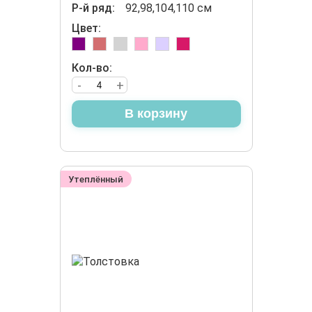
Р-й ряд:
92,98,104,110 см
Цвет:
Кол-во:
-
+
В корзину
Утеплённый