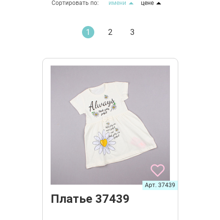
Сортировать по:
имени
цене
1
2
3
Арт. 37439
Платье 37439