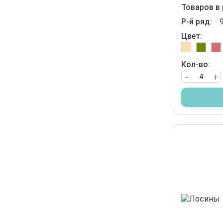
Товаров в 
Р-й ряд:
Цвет:
Кол-во:
-
+