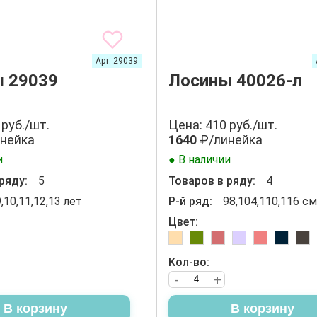
Арт. 29039
 29039
Лосины 40026-л
 руб./шт.
Цена: 410 руб./шт.
нейка
1640
₽/линейка
и
● В наличии
ряду:
5
Товаров в ряду:
4
9,10,11,12,13 лет
Р-й ряд:
98,104,110,116 см
Цвет:
Кол-во:
-
+
В корзину
В корзину