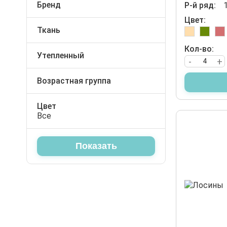
Бренд
Р-й ряд:
Слюнявчики
Футболки
Unruly
Цвет:
Футболки
Ткань
Шорты
Кулирка
Царапки
Кол-во:
Штаны
Интерлок
Утепленный
-
+
Шапочки
Рубчик
Да
Юбки
Экокожа
Возрастная группа
Штанишки
Для дошкольников
Школа
Цвет
Все
Ясли