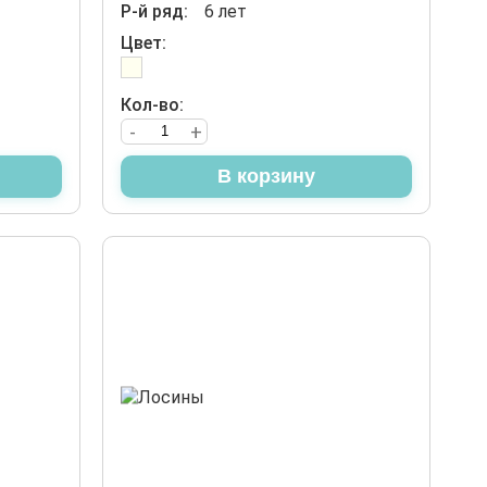
Р-й ряд:
6 лет
Цвет:
Кол-во:
-
+
В корзину