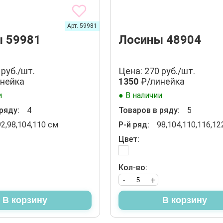
Арт. 59981
 59981
Лосины 48904
 руб./шт.
Цена: 270 руб./шт.
нейка
1350
₽/линейка
и
● В наличии
ряду:
4
Товаров в ряду:
5
92,98,104,110 см
Р-й ряд:
98,104,110,116,12
Цвет:
Кол-во:
-
+
В корзину
В корзину