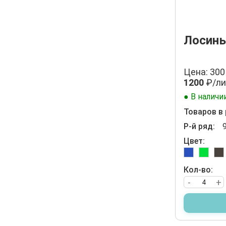
Лосины
Цена: 300
1200
₽/ли
● В наличи
Товаров в 
Р-й ряд:
Цвет:
Кол-во:
-
+