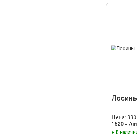
Лосины
Цена: 380
1520
₽/ли
● В наличи