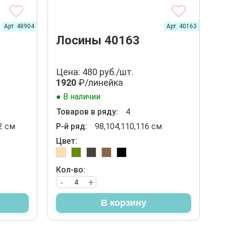
Арт. 48904
Арт. 40163
Лосины 40163
Цена: 480 руб./шт.
1920
₽/линейка
● В наличии
Товаров в ряду:
4
2 см
Р-й ряд:
98,104,110,116 см
Цвет:
Кол-во:
-
+
В корзину