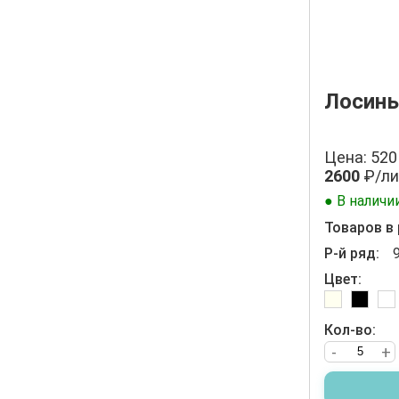
Лосины
Цена: 520
2600
₽/ли
● В наличи
Товаров в 
Р-й ряд:
Цвет:
Кол-во:
-
+